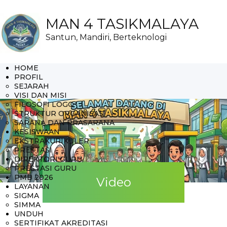
MAN 4 TASIKMALAYA
Santun, Mandiri, Berteknologi
HOME
PROFIL
SEJARAH
VISI DAN MISI
FILOSOFI LOGO
STRUKTUR ORGANISASI
SARANA DAN PRASARANA
KESISWAAN
EKSTRAKURIKULER
PRESTASI
DIREKTORI GURU
PRESTASI GURU
PMB 2026
Video
LAYANAN
SIGMA
SIMMA
UNDUH
SERTIFIKAT AKREDITASI