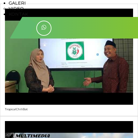
GALERI
VIDEO
KONTAK
TropicalChiliBot